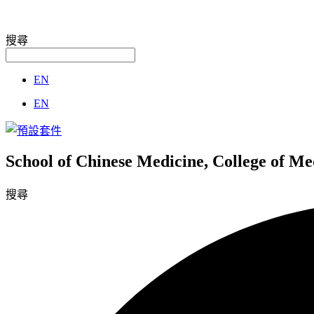
搜尋
EN
EN
School of Chinese Medicine, College of M
搜尋