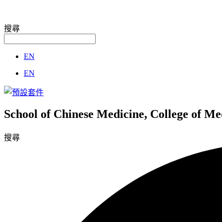
搜尋
EN
EN
School of Chinese Medicine, College of M
搜尋