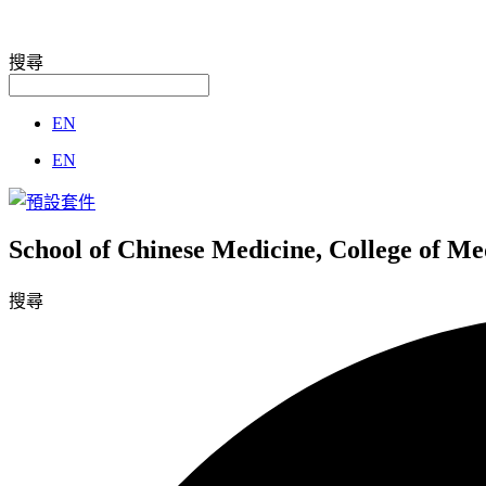
搜尋
EN
EN
School of Chinese Medicine, College of M
搜尋