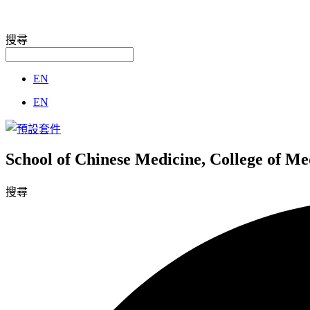
搜尋
EN
EN
School of Chinese Medicine, College of M
搜尋