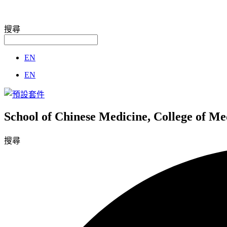
搜尋
EN
EN
School of Chinese Medicine, College of M
搜尋