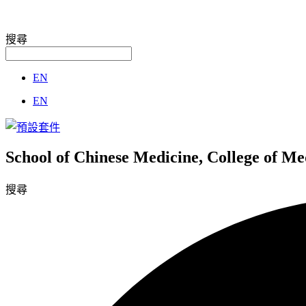
搜尋
EN
EN
School of Chinese Medicine, College of M
搜尋