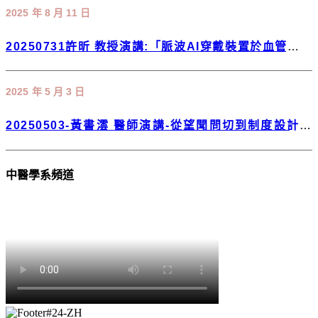
2025 年 8 月 11 日
20250731許昕 教授演講:「脈波AI穿戴裝置於血管健康
與慢性疾病之評估與應用」
2025 年 5 月 3 日
20250503-黃書澐 醫師演講-從望聞問切到制度設計：
一位中醫師的跨界筆記
中醫學系頻道