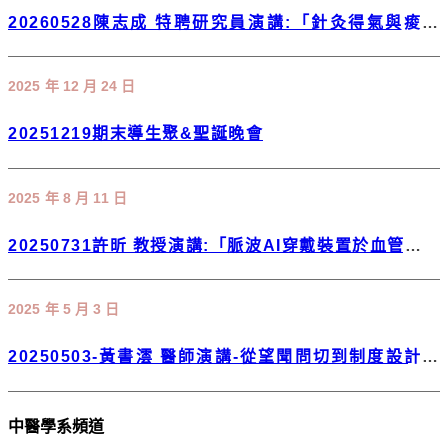
20260528陳志成 特聘研究員演講:「針灸得氣與痠覺
Acupuncture de qi and sngception」
2025 年 12 月 24 日
20251219期末導生聚&聖誕晚會
2025 年 8 月 11 日
20250731許昕 教授演講:「脈波AI穿戴裝置於血管健康
與慢性疾病之評估與應用」
2025 年 5 月 3 日
20250503-黃書澐 醫師演講-從望聞問切到制度設計：
一位中醫師的跨界筆記
中醫學系頻道