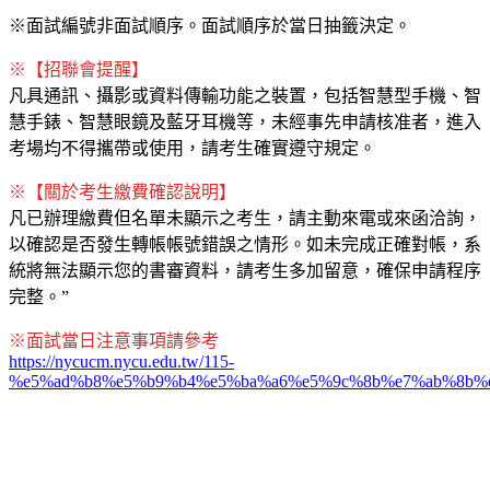
※面試編號非面試順序。面試順序於當日抽籤決定。
※【招聯會提醒】
凡具通訊、攝影或資料傳輸功能之裝置，包括智慧型手機、智
慧手錶、智慧眼鏡及藍牙耳機等，未經事先申請核准者，進入
考場均不得攜帶或使用，請考生確實遵守規定。
※【關於考生繳費確認說明】
凡已辦理繳費但名單未顯示之考生，請主動來電或來函洽詢，
以確認是否發生轉帳帳號錯誤之情形。如未完成正確對帳，系
統將無法顯示您的書審資料，請考生多加留意，確保申請程序
完整。”
※面試當日注意事項請參考
https://nycucm.nycu.edu.tw/115-
%e5%ad%b8%e5%b9%b4%e5%ba%a6%e5%9c%8b%e7%ab%8b%