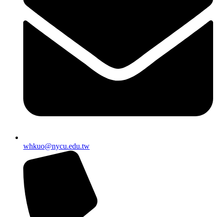
whkuo@nycu.edu.tw