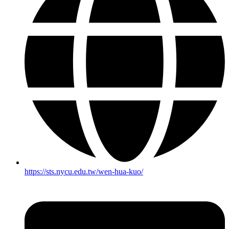
https://sts.nycu.edu.tw/wen-hua-kuo/