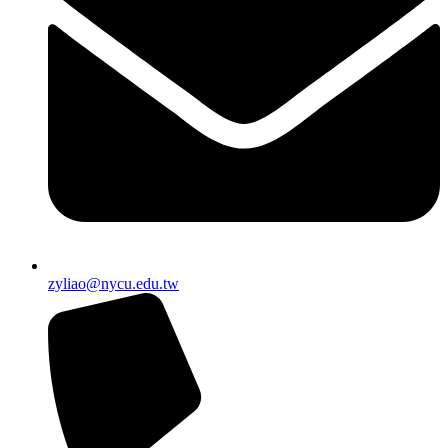
zyliao@nycu.edu.tw