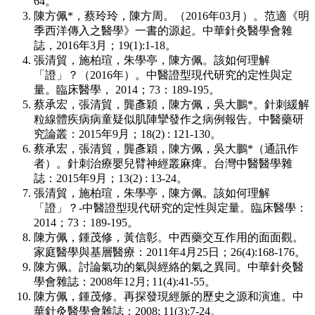
64。
陳方佩*，蔡玲玲，陳方周。（2016年03月）。范適《明
季西洋傳入之醫學》一書的源起。中華針灸醫學會雜
誌，2016年3月；19(1):1-18。
張清貿，施柏瑄，朱學亭，陳方佩。該如何理解
「證」？（2016年）。中醫證型現代研究的定性與定
量。臨床醫學， 2014；73：189-195。
蔡承宏，張清貿，龔彥穎，陳方佩，吳大鵬*。針刺緩解
粒線體疾病病童疑似肌陣攣發作之病例報告。中醫藥研
究論叢：2015年9月；18(2) : 121-130。
蔡承宏，張清貿，龔彥穎，陳方佩，吳大鵬*（通訊作
者）。針刺治療嬰兒臂神經叢麻痺。台灣中醫醫學雜
誌：2015年9月；13(2) : 13-24。
張清貿，施柏瑄，朱學亭，陳方佩。該如何理解
「證」？-中醫證型現代研究的定性與定量。臨床醫學：
2014；73：189-195。
陳方佩，鍾茂修，黃信彰。中西藥交互作用的面面觀。
家庭醫學與基層醫療：2011年4月25日；26(4):168-176。
陳方佩。討論氣功的氣與經絡的氣之異同。中華針灸醫
學會雜誌：2008年12月; 11(4):41-55。
陳方佩，鍾茂修。再探發現經脈的歷史之源和演進。中
華針灸醫學會雜誌：2008; 11(3):7-24。