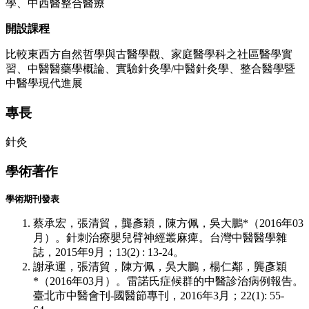
學、中西醫整合醫療
開設課程
比較東西方自然哲學與古醫學觀、家庭醫學科之社區醫學實
習、中醫醫藥學概論、實驗針灸學/中醫針灸學、整合醫學暨
中醫學現代進展
專長
針灸
學術著作
學術期刊發表
蔡承宏，張清貿，龔彥穎，陳方佩，吳大鵬*（2016年03
月）。針刺治療嬰兒臂神經叢麻痺。台灣中醫醫學雜
誌，2015年9月；13(2) : 13-24。
謝承運，張清貿，陳方佩，吳大鵬，楊仁鄰，龔彥穎
*（2016年03月）。雷諾氏症候群的中醫診治病例報告。
臺北市中醫會刊-國醫節專刊，2016年3月；22(1): 55-