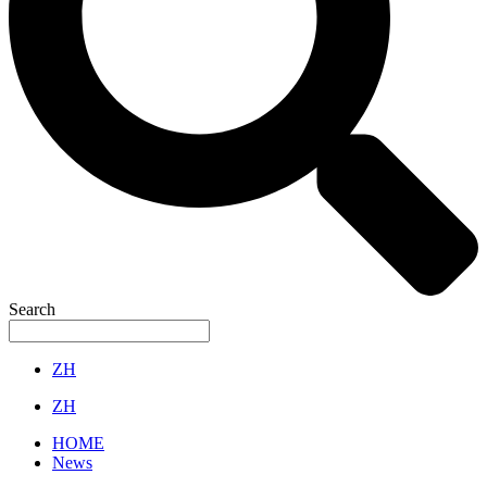
Search
ZH
ZH
HOME
News