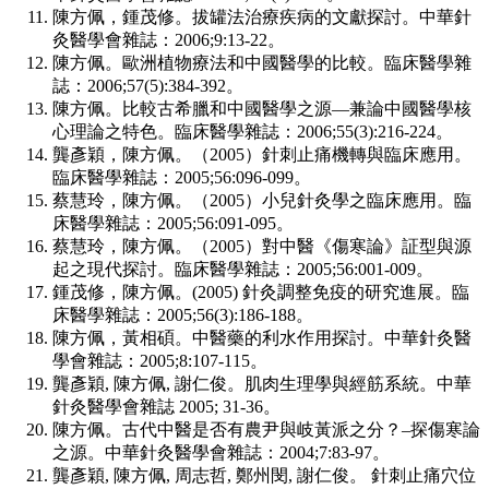
陳方佩，鍾茂修。拔罐法治療疾病的文獻探討。中華針
灸醫學會雜誌：2006;9:13-22。
陳方佩。歐洲植物療法和中國醫學的比較。臨床醫學雜
誌：2006;57(5):384-392。
陳方佩。比較古希臘和中國醫學之源—兼論中國醫學核
心理論之特色。臨床醫學雜誌：2006;55(3):216-224。
龔彥穎，陳方佩。（2005）針刺止痛機轉與臨床應用。
臨床醫學雜誌：2005;56:096-099。
蔡慧玲，陳方佩。（2005）小兒針灸學之臨床應用。臨
床醫學雜誌：2005;56:091-095。
蔡慧玲，陳方佩。（2005）對中醫《傷寒論》証型與源
起之現代探討。臨床醫學雜誌：2005;56:001-009。
鍾茂修，陳方佩。(2005) 針灸調整免疫的研究進展。臨
床醫學雜誌：2005;56(3):186-188。
陳方佩，黃相碩。中醫藥的利水作用探討。中華針灸醫
學會雜誌：2005;8:107-115。
龔彥穎, 陳方佩, 謝仁俊。肌肉生理學與經筋系統。中華
針灸醫學會雜誌 2005; 31-36。
陳方佩。古代中醫是否有農尹與岐黃派之分？–探傷寒論
之源。中華針灸醫學會雜誌：2004;7:83-97。
龔彥穎, 陳方佩, 周志哲, 鄭州閔, 謝仁俊。 針刺止痛穴位