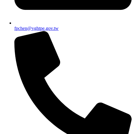
fpchen@vghtpe.gov.tw