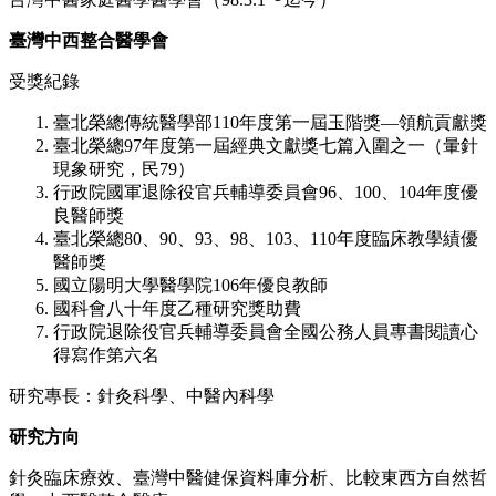
臺灣中西整合醫學會
受獎紀錄
臺北榮總傳統醫學部110年度第一屆玉階獎—領航貢獻獎
臺北榮總97年度第一屆經典文獻獎七篇入圍之一（暈針
現象研究，民79）
行政院國軍退除役官兵輔導委員會96、100、104年度優
良醫師獎
臺北榮總80、90、93、98、103、110年度臨床教學績優
醫師獎
國立陽明大學醫學院106年優良教師
國科會八十年度乙種研究獎助費
行政院退除役官兵輔導委員會全國公務人員專書閱讀心
得寫作第六名
研究專長：針灸科學、中醫內科學
研究方向
針灸臨床療效、臺灣中醫健保資料庫分析、比較東西方自然哲