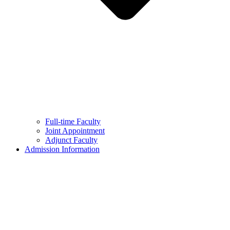
Full-time Faculty
Joint Appointment
Adjunct Faculty
Admission Information