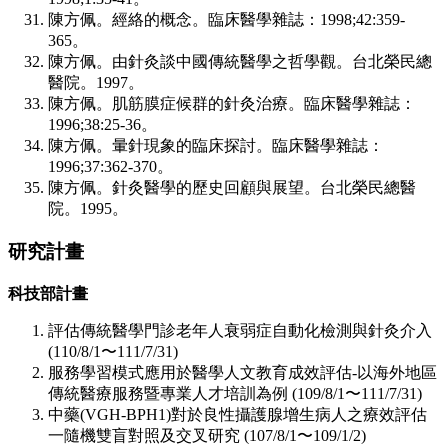
陳方佩。經絡的概念。臨床醫學雜誌：1998;42:359-
365。
陳方佩。由針灸談中國傳統醫學之哲學觀。台北榮民總
醫院。1997。
陳方佩。肌筋膜症候群的針灸治療。臨床醫學雜誌：
1996;38:25-36。
陳方佩。暈針現象的臨床探討。臨床醫學雜誌：
1996;37:362-370。
陳方佩。針灸醫學的歷史回顧與展望。台北榮民總醫
院。1995。
研究計畫
科技部計畫
評估傳統醫學門診老年人衰弱症自動化檢測與針灸介入
(110/8/1〜111/7/31)
服務學習模式應用於醫學人文教育成效評估-以海外地區
傳統醫療服務暨專業人才培訓為例 (109/8/1〜111/7/31)
中藥(VGH-BPH1)對於良性攝護腺增生病人之療效評估
一隨機雙盲對照及交叉研究 (107/8/1〜109/1/2)