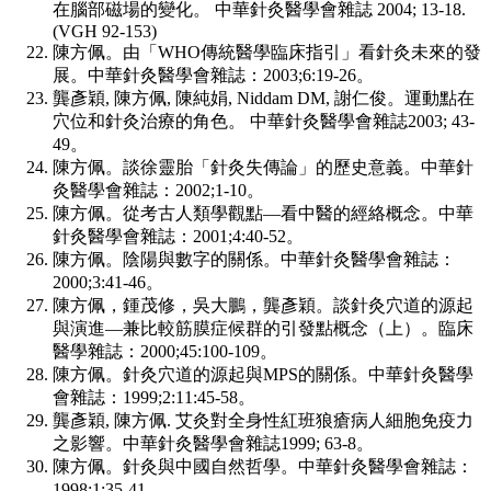
在腦部磁場的變化。 中華針灸醫學會雜誌 2004; 13-18.
(VGH 92-153)
陳方佩。由「WHO傳統醫學臨床指引」看針灸未來的發
展。中華針灸醫學會雜誌：2003;6:19-26。
龔彥穎, 陳方佩, 陳純娟, Niddam DM, 謝仁俊。運動點在
穴位和針灸治療的角色。 中華針灸醫學會雜誌2003; 43-
49。
陳方佩。談徐靈胎「針灸失傳論」的歷史意義。中華針
灸醫學會雜誌：2002;1-10。
陳方佩。從考古人類學觀點—看中醫的經絡概念。中華
針灸醫學會雜誌：2001;4:40-52。
陳方佩。陰陽與數字的關係。中華針灸醫學會雜誌：
2000;3:41-46。
陳方佩，鍾茂修，吳大鵬，龔彥穎。談針灸穴道的源起
與演進—兼比較筋膜症候群的引發點概念（上）。臨床
醫學雜誌：2000;45:100-109。
陳方佩。針灸穴道的源起與MPS的關係。中華針灸醫學
會雜誌：1999;2:11:45-58。
龔彥穎, 陳方佩. 艾灸對全身性紅班狼瘡病人細胞免疫力
之影響。中華針灸醫學會雜誌1999; 63-8。
陳方佩。針灸與中國自然哲學。中華針灸醫學會雜誌：
1998;1:35-41。