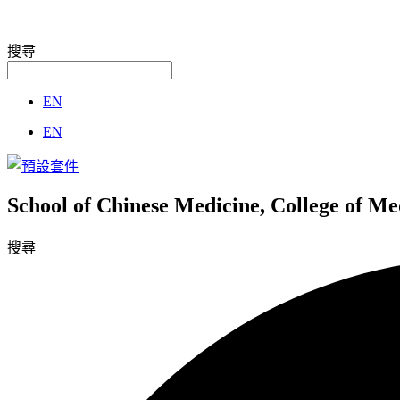
搜尋
EN
EN
School of Chinese Medicine, College of M
搜尋