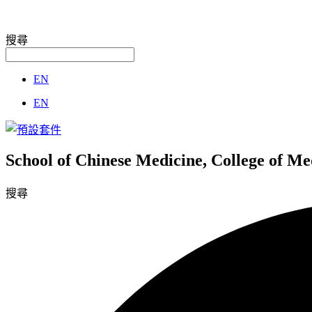
搜尋
EN
EN
School of Chinese Medicine, College of M
搜尋