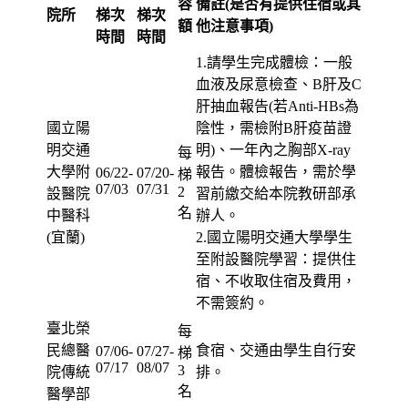
容
備註(是否有提供住宿或其
院所
梯次
梯次
額
他注意事項)
時間
時間
1.請學生完成體檢：一般
血液及尿意檢查、B肝及C
肝抽血報告(若Anti-HBs為
國立陽
陰性，需檢附B肝疫苗證
明交通
明)、一年內之胸部X-ray
每
大學附
報告。體檢報告，需於學
06/22-
07/20-
梯
07/03
07/31
2
設醫院
習前繳交給本院教研部承
名
中醫科
辦人。
(宜蘭)
2.國立陽明交通大學學生
至附設醫院學習：提供住
宿、不收取住宿及費用，
不需簽約。
臺北榮
每
民總醫
食宿、交通由學生自行安
07/06-
07/27-
梯
07/17
08/07
3
院傳統
排。
名
醫學部