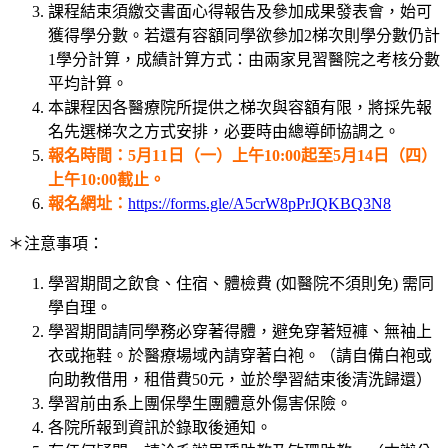
課程結束須繳交書面心得報告及參加成果發表會，始可
獲得學分數。若還有容額同學欲參加2梯次則學分數仍計
1學分計算，成績計算方式：由兩家見習醫院之考核分數
平均計算。
本課程因各醫療院所提供之梯次與容額有限，將採先報
名先選梯次之方式安排，必要時由總導師協調之。
報名時間：5月11日（一）上午10:00起至5月14日（四）
上午10:00截止。
報名網址：
https://forms.gle/A5crW8pPrJQKBQ3N8
＊注意事項：
學習期間之飲食、住宿、體檢費 (如醫院不須則免) 需同
學自理。
學習期間請同學務必穿著得體，避免穿著短褲、無袖上
衣或拖鞋。於醫療場域內請穿著白袍。（請自備白袍或
向助教借用，租借費50元，並於學習結束後清洗歸還）
學習前由系上團保學生團體意外傷害保險。
各院所報到資訊於錄取後通知。