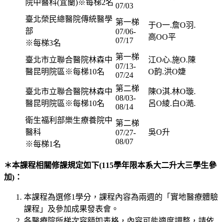
院中醫科(宜蘭)※每梯2名
07/03
臺北榮民總醫院傳統醫學
第一梯
于O一.詹O羽.
部
07/06-
高OO平
07/17
※每梯3名
第一梯
臺北市立聯合醫院林森中
江O心.施O.陳
07/13-
醫昆明院區※每梯10名
O韵.洪O婕
07/24
第二梯
臺北市立聯合醫院林森中
陳O淇.林O璇.
08/03-
醫昆明院區※每梯10名
呂O綾.白O澔.
08/14
衛生福利部樂生療養院中
第二梯
醫科
吳O升
07/27-
08/07
※每梯1名
＊本課程相關修課規定如下(115學年限本系大二升大三學生參
加)：
本課程為選修1學分，課程內容為兩週的「實地醫療體驗
課程」及參加成果發表會。
各醫療院所梯次容額如表格，內容可能適度調整，請依