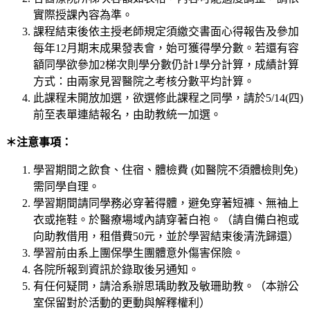
實際授課內容為準。
課程結束後依主授老師規定須繳交書面心得報告及參加
每年12月期末成果發表會，始可獲得學分數。若還有容
額同學欲參加2梯次則學分數仍計1學分計算，成績計算
方式：由兩家見習醫院之考核分數平均計算。
此課程未開放加選，欲選修此課程之同學，請於5/14(四)
前至表單連結報名，由助教統一加選。
＊注意事項：
學習期間之飲食、住宿、體檢費 (如醫院不須體檢則免)
需同學自理。
學習期間請同學務必穿著得體，避免穿著短褲、無袖上
衣或拖鞋。於醫療場域內請穿著白袍。（請自備白袍或
向助教借用，租借費50元，並於學習結束後清洗歸還）
學習前由系上團保學生團體意外傷害保險。
各院所報到資訊於錄取後另通知。
有任何疑問，請洽系辦思瑀助教及敏珊助教。（本辦公
室保留對於活動的更動與解釋權利）