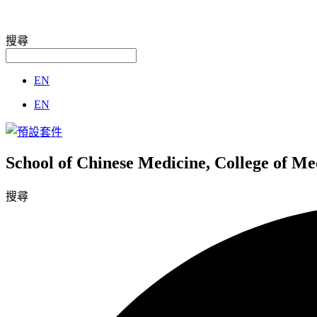
搜尋
EN
EN
School of Chinese Medicine, College of M
搜尋