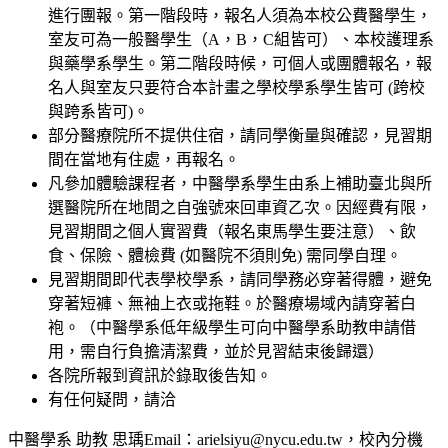
進行團報。第一階段時，報名人須為本校公費醫學生，
室友可為一般醫學生（A，B，C組皆可）、本校護理系
與藥學系學生。第二階段時候，可個人或團體報名，報
名人與室友只要符合本計畫之學校學系學生皆可 (跨校
與跨系皆可)。
部分醫療院所不提供住宿，請同學衡量與確認，見習期
間在當地有住處，再報名。
凡參加體驗課程者，中醫學系學生由系上補助臺北與所
選醫院所在地間之自強號來回車資乙次。因經費有限，
見習期間之個人實習費（報名東馬學生要注意）、飲
食、保險、體檢費 (如醫院不須則免) 需同學自理。
見習期間即代表學校學系，請同學務必穿著得體，避免
穿著短褲、無袖上衣或拖鞋。於醫療場域內請穿著白
袍。（中醫學系低年級學生可向中醫學系助教申請借
用，需自行負擔清潔費，並於見習結束後歸還）
各院所報到資訊於錄取後告知。
有任何疑問，請洽
中醫學系 助教 思瑀Email：arielsiyu@nycu.edu.tw，校內分機