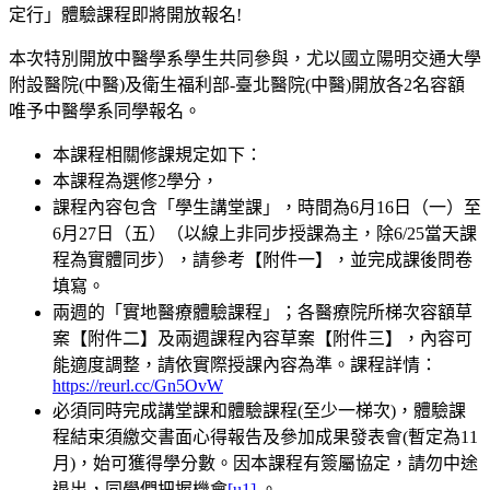
本次特別開放中醫學系學生共同參與，尤以國立陽明交通大學
附設醫院(中醫)及衛生福利部-臺北醫院(中醫)開放各2名容額
唯予中醫學系同學報名。
本課程相關修課規定如下：
本課程為選修2學分，
課程內容包含「學生講堂課」，時間為6月16日（一）至
6月27日（五）（以線上非同步授課為主，除6/25當天課
程為實體同步），請參考【附件一】，並完成課後問卷
填寫。
兩週的「實地醫療體驗課程」；各醫療院所梯次容額草
案【附件二】及兩週課程內容草案【附件三】，內容可
能適度調整，請依實際授課內容為準。課程詳情：
https://reurl.cc/Gn5OvW
必須同時完成講堂課和體驗課程(至少一梯次)，體驗課
程結束須繳交書面心得報告及參加成果發表會(暫定為11
月)，始可獲得學分數。因本課程有簽屬協定，請勿中途
退出，同學們把握
機會
[u1]
。