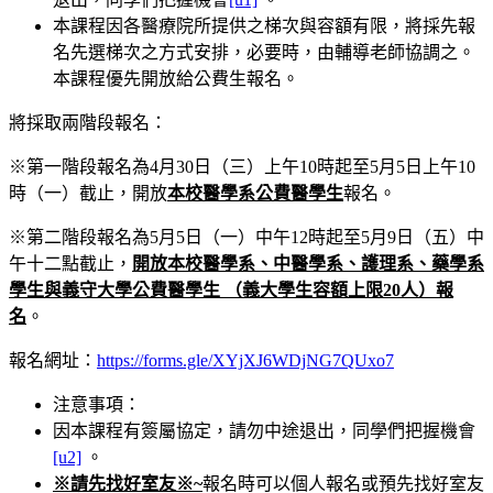
本課程因各醫療院所提供之梯次與容額有限，將採先報
名先選梯次之方式安排，必要時，由輔導老師協調之。
本課程優先開放給公費生報名。
將採取兩階段報名：
※第一階段報名為4月30日（三）上午10時起至5月5日上午10
時（一）截止，開放
本校醫學系公費醫學生
報名。
※第二階段報名為5月5日（一）中午12時起至5月9日（五）中
午十二點截止，
開放本校醫學系、中醫學系、護理系、藥學系
學生與義守大學公費醫學生
（義大學生容額上限
20
人）報
名
。
報名網址：
https://forms.gle/XYjXJ6WDjNG7QUxo7
注意事項：
因本課程有簽屬協定，請勿中途退出，同學們把握
機會
[u2]
。
※請先找好室友※
~
報名時可以個人報名或預先找好室友